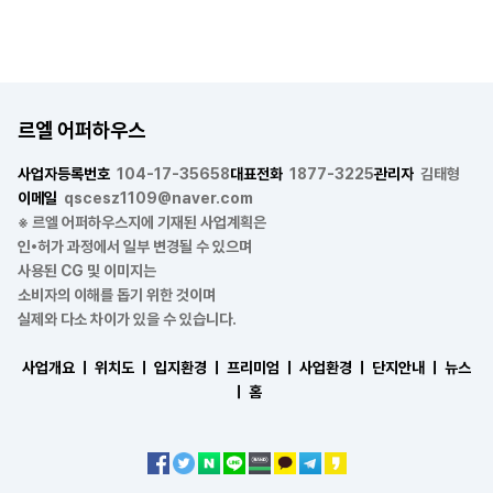
르엘 어퍼하우스
사업자등록번호
104-17-35658
대표전화
1877-3225
관리자
김태형
이메일
qscesz1109@naver.com
※ 르엘 어퍼하우스지에 기재된 사업계획은
인•허가 과정에서 일부 변경될 수 있으며
사용된 CG 및 이미지는
소비자의 이해를 돕기 위한 것이며
실제와 다소 차이가 있을 수 있습니다.
사업개요 ㅣ
위치도 ㅣ
입지환경 ㅣ
프리미엄 ㅣ
사업환경 ㅣ
단지안내 ㅣ
뉴스
ㅣ
홈