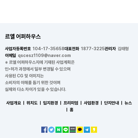
르엘 어퍼하우스
사업자등록번호
104-17-35658
대표전화
1877-3225
관리자
김태형
이메일
qscesz1109@naver.com
※ 르엘 어퍼하우스지에 기재된 사업계획은
인•허가 과정에서 일부 변경될 수 있으며
사용된 CG 및 이미지는
소비자의 이해를 돕기 위한 것이며
실제와 다소 차이가 있을 수 있습니다.
사업개요 ㅣ
위치도 ㅣ
입지환경 ㅣ
프리미엄 ㅣ
사업환경 ㅣ
단지안내 ㅣ
뉴스
ㅣ
홈