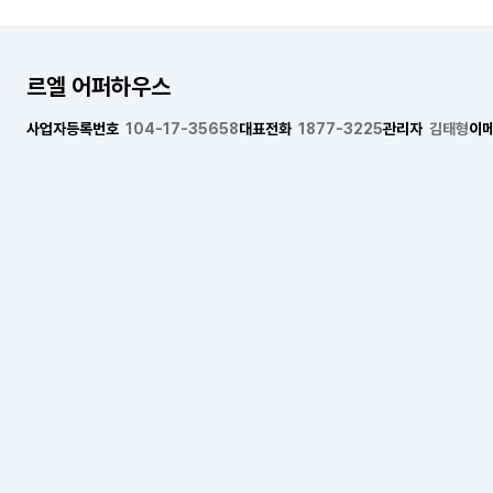
르엘 어퍼하우스
사업자등록번호
104-17-35658
대표전화
1877-3225
관리자
김태형
이