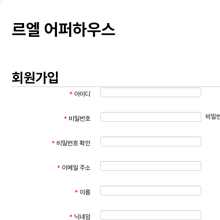
르엘 어퍼하우스
회원가입
*
아이디
비밀번
*
비밀번호
*
비밀번호 확인
*
이메일 주소
*
이름
*
닉네임