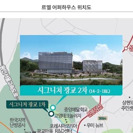
르엘 어퍼하우스 위치도