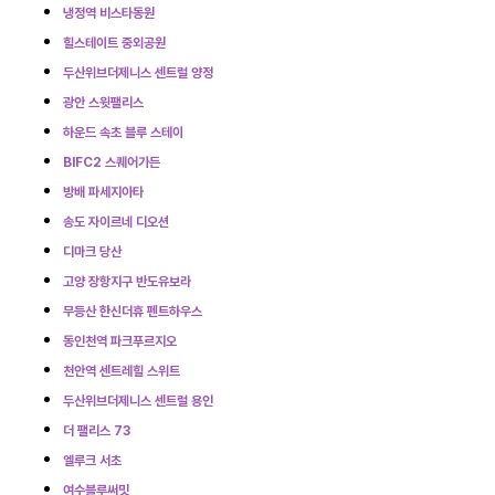
냉정역 비스타동원
힐스테이트 중외공원
두산위브더제니스 센트럴 양정
광안 스윗팰리스
하운드 속초 블루 스테이
BIFC2 스퀘어가든
방배 파세지아타
송도 자이르네 디오션
디마크 당산
고양 장항지구 반도유보라
무등산 한신더휴 펜트하우스
동인천역 파크푸르지오
천안역 센트레힐 스위트
두산위브더제니스 센트럴 용인
더 팰리스 73
엘루크 서초
여수블루써밋