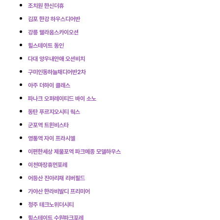
조치원 한신더휴
김포 한강 하우스디어반
강릉 웰라움스카이오션
힐스테이트 동인
다대 양우내안애 오션비치
구미인동하늘채디어반2차
아주 더하이 클래스
파나크 오퍼레이티드 바이 소노
동탄 푸르지오시티 웍스
군포역 트윈비스타
영통역 자이 프라시엘
이편한세상 제물포역 파크메종 모델하우스
이천마장휴먼포레
어등산 진아리채 리버필드
가야산 한라비발디 프리미어
청주 테크노위더시티
힐스테이트 수원파크포레