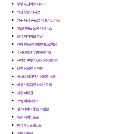
부평 두산위브 더파크
익산 부송 데시앙
양주 옥정 슈프림 더 브릭스 타워
힐스테이트 도화 더테라스
올집 아카이브 부산
김해 안동한라비발디트로피움
수성레이크 우방아이유쉘
신경주 반도유보라 아이비파크
대전 에테르 스위첸
앙사나 레지던스 여의도 서울
의왕 브루클린 하이츠포레
시흥 메타원
르엘 어퍼하우스
힐스테이트 동탄 르센텀
속초 하워드존슨
마곡 VL 르웨스트
송파 라보로