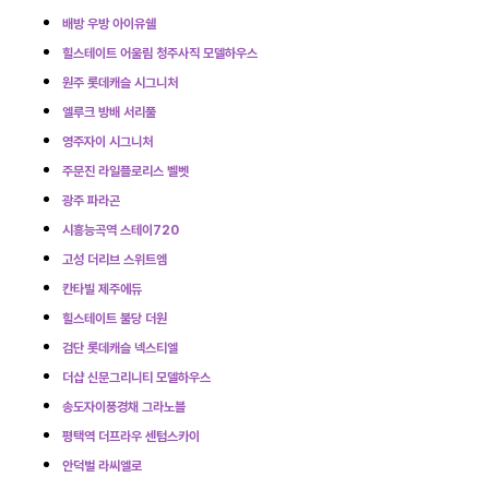
배방 우방 아이유쉘
힐스테이트 어울림 청주사직 모델하우스
원주 롯데캐슬 시그니처
엘루크 방배 서리풀
영주자이 시그니처
주문진 라일플로리스 벨벳
광주 파라곤
시흥능곡역 스테이720
고성 더리브 스위트엠
칸타빌 제주에듀
힐스테이트 불당 더원
검단 롯데캐슬 넥스티엘
더샵 신문그리니티 모델하우스
송도자이풍경채 그라노블
평택역 더프라우 센텀스카이
안덕벌 라씨엘로