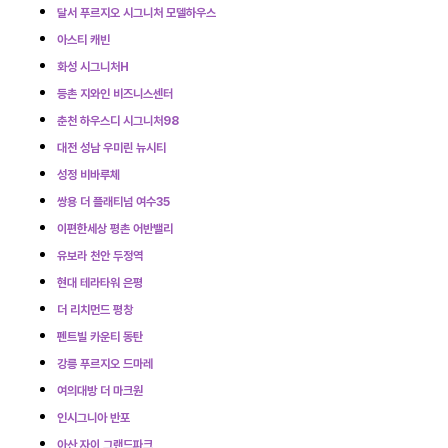
달서 푸르지오 시그니처 모델하우스
아스티 캐빈
화성 시그니처H
등촌 지와인 비즈니스센터
춘천 하우스디 시그니처98
대전 성남 우미린 뉴시티
성정 비바루체
쌍용 더 플래티넘 여수35
이편한세상 평촌 어반밸리
유보라 천안 두정역
현대 테라타워 은평
더 리치먼드 평창
펜트빌 카운티 동탄
강릉 푸르지오 드마레
여의대방 더 마크원
인시그니아 반포
아산 자이 그랜드파크