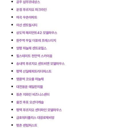
공주 삼부르네상스
운정 푸르지오 파크라인
마곡 우촌아파트
아산 센트럴시티
상도역 헤리언트42 모델하우스
원주역 무실 더포레 프레스티지
양평 하늘채 센트로힐스
힐스테이트 천안역 스카이움
송내역 푸르지오 센트비엔 모델하우스
평택 신일해피트리더퍼스트
명륜역 코오롱 하늘채
대전용운 에일린의뜰
등촌 지와인 비즈니스센터
울진 후포 오션더캐슬
평택 푸르지오 센터파인 모델하우스
금호워터폴리스 대광로제비앙
평촌 센텀퍼스트