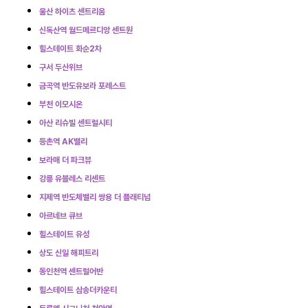
울산 하이츠 센트리움
신독산역 월드메르디앙 센트원
힐스테이트 화순2차
구서 두산위브
금곡역 반도유보라 포레스트
부천 이모시온
아산 리슈빌 센트럴시티
등촌역 AK밸리
보라매 더 파크뷰
강릉 유블레스 리센트
지제역 반도체밸리 쌍용 더 플래티넘
아르네브 큐브
힐스테이트 유성
상도 신일 해피트리
동인천역 센트럴어반
힐스테이트 삼송더카운티