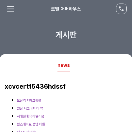
르엘 어퍼하우스
게시판
news
xcvcertt5436hdssf
오산역 서해그랑블
월산 시그니처 더 뷰
서대전 한국아델리움
힐스테이트 불당 더원