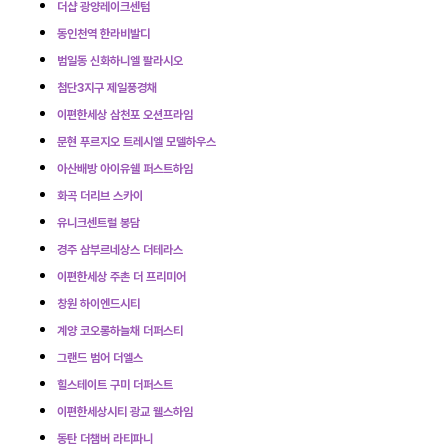
더샵 광양레이크센텀
동인천역 한라비발디
범일동 신화하니엘 팔라시오
첨단3지구 제일풍경채
이편한세상 삼천포 오션프라임
문현 푸르지오 트레시엘 모델하우스
아산배방 아이유쉘 퍼스트하임
화곡 더리브 스카이
유니크센트럴 봉담
경주 삼부르네상스 더테라스
이편한세상 주촌 더 프리미어
창원 하이엔드시티
계양 코오롱하늘채 더퍼스티
그랜드 범어 더엘스
힐스테이트 구미 더퍼스트
이편한세상시티 광교 웰스하임
동탄 더챔버 라티파니