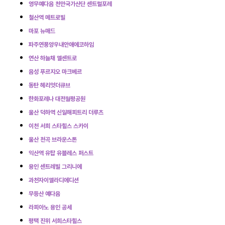
영무예다음 천안국가산단 센트럴포레
철산역 메트로빌
마포 뉴매드
파주연풍양우내안애에코하임
연산 하늘채 엘센트로
음성 푸르지오 마크베르
동탄 헤리엇더큐브
한화포레나 대전월평공원
울산 덕하역 신일해피트리 더루츠
이천 서희 스타힐스 스카이
울산 천곡 브라운스톤
익산역 유탑 유블레스 퍼스트
용인 센트레빌 그리니에
과천자이엘라디에디션
무등산 예다음
라피아노 용인 공세
평택 진위 서희스타힐스