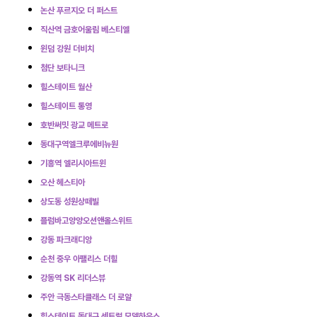
논산 푸르지오 더 퍼스트
직산역 금호어울림 베스티엘
윈덤 강원 더비치
첨단 보타니크
힐스테이트 월산
힐스테이트 통영
호반써밋 광교 메트로
동대구역엘크루에비뉴원
기흥역 엘리시아트윈
오산 헤스티아
상도동 성원상떼빌
플럼바고양양오션앤올스위트
강동 파크래디앙
순천 중우 아팰리스 더힐
강동역 SK 리더스뷰
주안 극동스타클래스 더 로얄
힐스테이트 동대구 센트럴 모델하우스