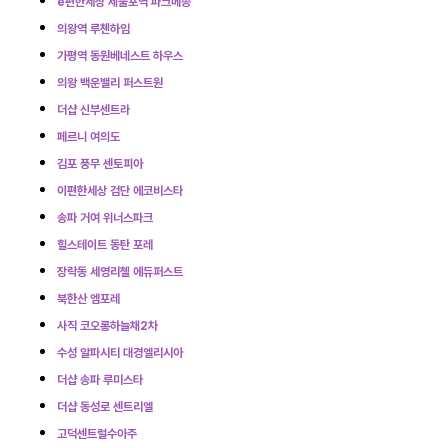
e편한세상 제물포역 파크메종
의왕역 루첸하임
가평역 동원베네스트 하우스
의왕 백운밸리 퍼스트원
더샵 신부센트라
페르니 여의도
김포 풍무 센토피아
이편한세상 검단 에코비스타
송파 거여 위너스파크
힐스테이트 동탄 포레
장락동 세영리첼 에듀퍼스트
북한산 엠포레
사직 코오롱하늘채2차
수성 알파시티 대경엘리시아
더샵 송파 루미스타
더샵 동성로 센트리엘
고덕센트럴수아주