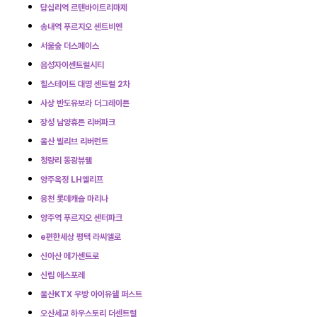
답십리역 르텐바이트리마제
송내역 푸르지오 센트비엔
서울숲 더스페이스
음성자이센트럴시티
힐스테이트 대명 센트럴 2차
사상 반도유보라 더그레이튼
장성 남양휴튼 리버파크
울산 빌리브 리버런트
청량리 동광뷰웰
양주옥정 LH엘리프
웅천 롯데캐슬 마리나
양주역 푸르지오 센터파크
e편한세상 평택 라씨엘로
신아산 메가센트로
신림 에스포레
울산KTX 우방 아이유쉘 퍼스트
오산세교 하우스토리 더센트럴