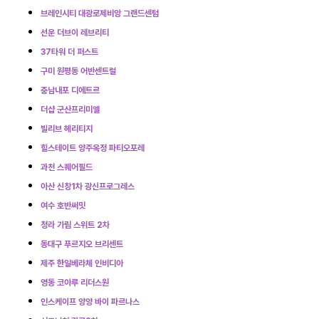
브레인시티 대광로제비앙 그랜드센텀
선운 더브이 레브리티
37타워 더 퍼스트
구미 원평동 어반센트럴
충남내포 디에트르
더샵 군산프리미엘
빌리브 헤리티지
힐스테이트 양주옥정 파티오포레
과천 스퀘어필드
아산 신창1차 광신프로그레스
여수 호반써밋
청라 가림 스위트 2차
동대구 푸르지오 브리센트
제주 한일베라체 인비디아
영동 코아루 리더스원
인스케이프 양양 바이 파르나스