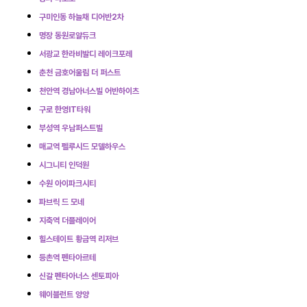
구미인동 하늘채 디어반2차
명장 동원로얄듀크
서광교 한라비발디 레이크포레
춘천 금호어울림 더 퍼스트
천안역 경남아너스빌 어반하이츠
구로 한영IT타워
부성역 우남퍼스트빌
매교역 펠루시드 모델하우스
시그니티 인덕원
수원 아이파크시티
파브릭 드 모네
지축역 더플레이어
힐스테이트 황금역 리저브
등촌역 펜타아르테
신갈 펜타아너스 센토피아
웨이블런트 양양