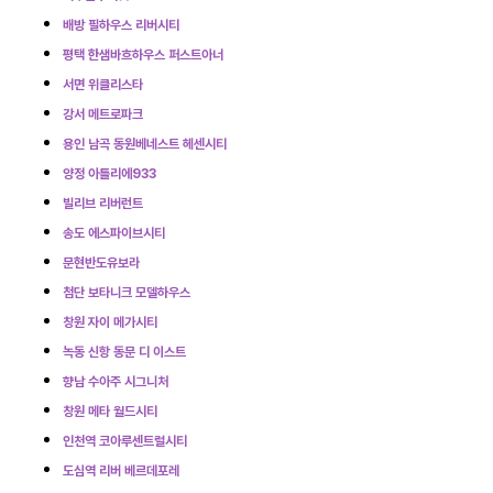
배방 필하우스 리버시티
평택 한샘바흐하우스 퍼스트아너
서면 위클리스타
강서 메트로파크
용인 남곡 동원베네스트 헤센시티
양정 아틀리에933
빌리브 리버런트
송도 에스파이브시티
문현반도유보라
첨단 보타니크 모델하우스
창원 자이 메가시티
녹동 신항 동문 디 이스트
향남 수아주 시그니처
창원 메타 월드시티
인천역 코아루센트럴시티
도심역 리버 베르데포레