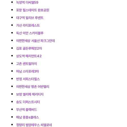
녹양역 더씨엘59
포항 힐스테이트 환호공원
대구역 빌리브 루센트
가산 라티포레스트
독산 이안 스카이블루
이편한세상 서울산 파크그란데
김포 골든루체뷰2차
상도역 헤리언트42
고촌 센트럴자이
하남 스타포레3차
반정 서희스타힐스
이편한세상 평촌 어반밸리
보령 엘리체 헤리티지
송도 더퍼스트시티
부산역 블랙버드
해남 중흥s클래스
청량리 범양레우스 씨엘로네