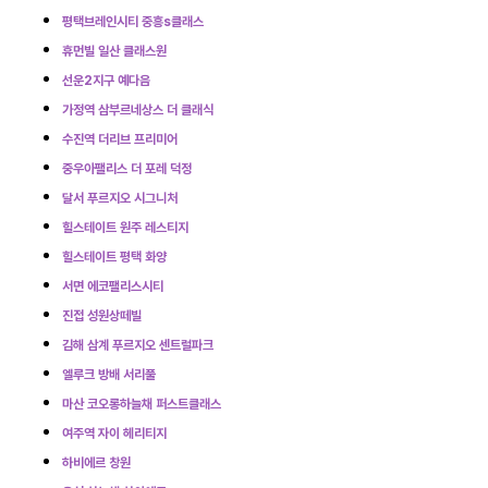
평택브레인시티 중흥s클래스
휴먼빌 일산 클래스원
선운2지구 예다음
가정역 삼부르네상스 더 클래식
수진역 더리브 프리미어
중우아팰리스 더 포레 덕정
달서 푸르지오 시그니처
힐스테이트 원주 레스티지
힐스테이트 평택 화양
서면 에코팰리스시티
진접 성원상떼빌
김해 삼계 푸르지오 센트럴파크
엘루크 방배 서리풀
마산 코오롱하늘채 퍼스트클래스
여주역 자이 헤리티지
하비에르 창원