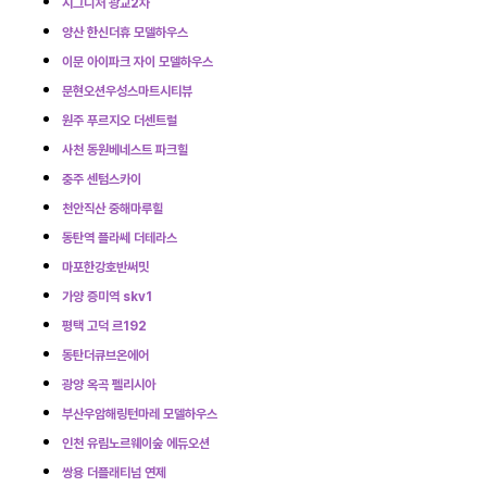
시그니처 광교2차
양산 한신더휴 모델하우스
이문 아이파크 자이 모델하우스
문현오션우성스마트시티뷰
원주 푸르지오 더센트럴
사천 동원베네스트 파크힐
충주 센텀스카이
천안직산 중해마루힐
동탄역 플라쎄 더테라스
마포한강호반써밋
가양 증미역 skv1
평택 고덕 르192
동탄더큐브온에어
광양 옥곡 펠리시아
부산우암해링턴마레 모델하우스
인천 유림노르웨이숲 에듀오션
쌍용 더플래티넘 연제