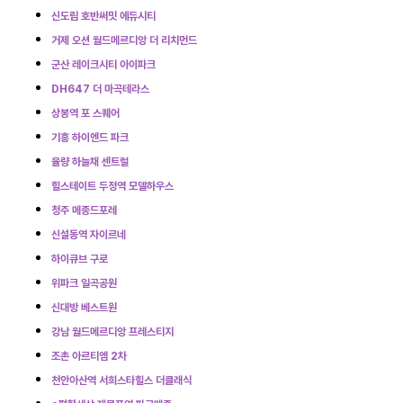
신도림 호반써밋 에듀시티
거제 오션 월드메르디앙 더 리치먼드
군산 레이크시티 아이파크
DH647 더 마곡테라스
상봉역 포 스퀘어
기흥 하이엔드 파크
율량 하늘채 센트럴
힐스테이트 두정역 모델하우스
청주 메종드포레
신설동역 자이르네
하이큐브 구로
위파크 일곡공원
신대방 베스트원
강남 월드메르디앙 프레스티지
조촌 아르티엠 2차
천안아산역 서희스타힐스 더클래식