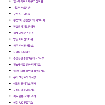
힐스테이트 서대구역 센트럴
새절역 아르지움
구서 시그니처s
홍성2차 승원팰리체 시그니처
판교밸리 제일풍경채
미사 아넬로 스위첸
향동 케이엔터타워
양주 백석 한양립스
DMC 시티워크
송암공원 중흥S클래스 SK뷰
힐스테이트 선화 더와이즈
이편한세상 용인역 플랫폼시티
구미 그랑포레 데시앙
해링턴 플레이스 진사
포레나 제주에듀시티
여수 율촌 국제미소래
신길 AK 푸르지오