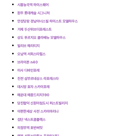
시흥능곡역 하이스퀘어
원주 롯데캐슬 시그니처
안성당왕 경남아너스빌 하이스트 모델하우스
거제 두산위브더포레스트
상도 푸르지오 클라베뉴 모델하우스
빌리브 헤리티지
오남역 서희스타힐스
브라이튼 n40
미사 디바인포레
진천 삼부르네상스 라포레스타
데시앙 효자 스카이포레
해운대 메종드리치190
당진합덕 신원아침도시 퍼스트빌리지
이편한세상 사천 스카이마리나
검단 넥스트콤플렉스
의정부역 호반써밋