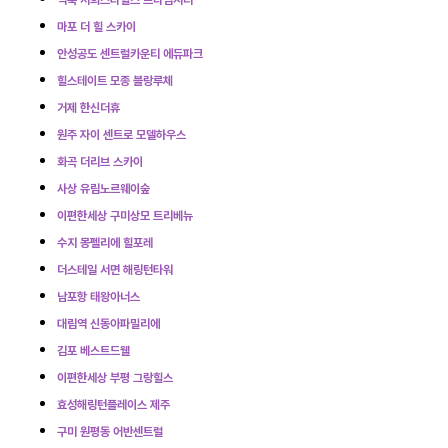
역북 서희스타힐스 프라임시티
마포 더 힐 스카이
안성공도 센트럴카운티 에듀파크
힐스테이트 모종 블랑루체
거제 한신더휴
원주 자이 센트로 모델하우스
화곡 더리브 스카이
사상 유림노르웨이숲
이편한세상 구미상모 트리베뉴
수지 몽펠리에 힐포레
더스테일 서면 해링턴타워
남포항 태왕아너스
대림역 신동아파밀리에
김포 베스트드웰
이편한세상 부평 그랑힐스
효성해링턴플레이스 제주
구미 원평동 어반센트럴