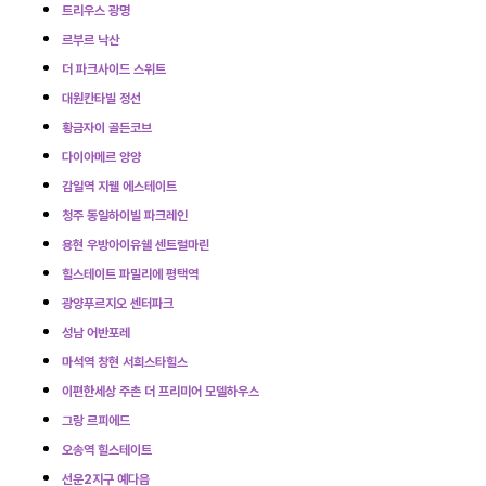
트리우스 광명
르부르 낙산
더 파크사이드 스위트
대원칸타빌 정선
황금자이 골든코브
다이아메르 양양
감일역 지웰 에스테이트
청주 동일하이빌 파크레인
용현 우방아이유쉘 센트럴마린
힐스테이트 파밀리에 평택역
광양푸르지오 센터파크
성남 어반포레
마석역 창현 서희스타힐스
이편한세상 주촌 더 프리미어 모델하우스
그랑 르피에드
오송역 힐스테이트
선운2지구 예다음