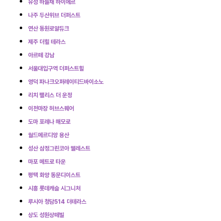
유성 하늘채 하이에르
나주 두산위브 더퍼스트
연산 동원로얄듀크
제주 더힐 테라스
아르떼 강남
서울대입구역 더퍼스트힐
영덕 파나크오퍼레이티드바이소노
리치 팰리스 더 운정
이천마장 허브스퀘어
도마 포레나 해모로
월드메르디앙 용산
성산 삼정그린코아 웰레스트
마포 메트로 타운
평택 화양 동문디이스트
시흥 롯데캐슬 시그니처
루시아 청담514 더테라스
상도 성원상떼빌