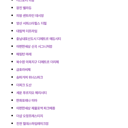
더스토리 의왕
광진 벨라듀
의왕 센트라인 데시앙
양산 서희스타힐스 더힐
대림역 더프라임
충남내포신도시 디에트르 에듀시티
이편한세상 신곡 시그니처뷰
해링턴 마레
북수원 이목지구 디에트르 더리체
금호라비체
송파거여 위너스파크
더피크 도산
세운 푸르지오 헤리시티
한화포레나 미아
이편한세상 제물포역 파크메종
더샵 오창프레스티지
진천 힐데스하임레이크뷰