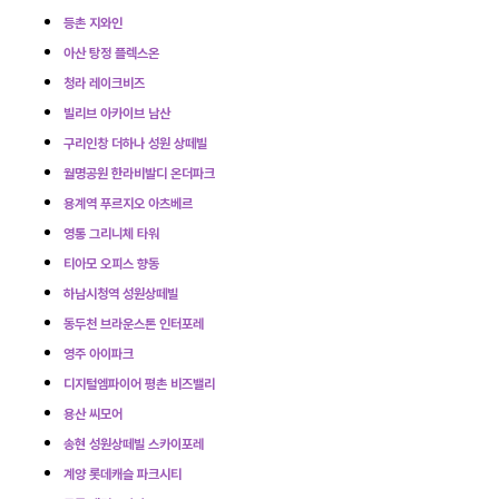
등촌 지와인
아산 탕정 플렉스온
청라 레이크비즈
빌리브 아카이브 남산
구리인창 더하나 성원 상떼빌
월명공원 한라비발디 온더파크
용계역 푸르지오 아츠베르
영통 그리니체 타워
티아모 오피스 향동
하남시청역 성원상떼빌
동두천 브라운스톤 인터포레
영주 아이파크
디지털엠파이어 평촌 비즈밸리
용산 씨모어
송현 성원상떼빌 스카이포레
계양 롯데캐슬 파크시티