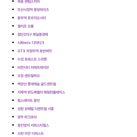
목동 센텀스카이
부산시청역 중앙하이츠
풍무역 푸르지오시티
엘리프 오룡
첨단3지구 제일풍경채
시화mtv 디아티크
GTX 의정부역 호반써밋
수성 포레스트 스위첸
비전시티 미래프레지안
오창 센트럴허브
백양산 롯데캐슬 골드센트럴
지제역 반도체밸리 해링턴플레이스
힐스테이트 동인
성원 상떼빌 더센트럴 시흥
양주 파크로쉬
용인양지 서희스타힐스
서천 이안 더퍼스트