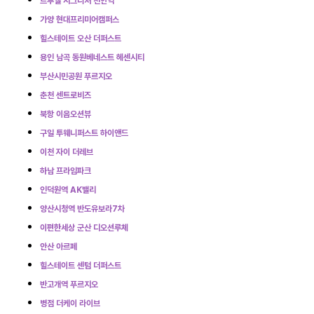
트루엘 시그니처 천안역
가양 현대프리미어캠퍼스
힐스테이트 오산 더퍼스트
용인 남곡 동원베네스트 헤센시티
부산시민공원 푸르지오
춘천 센트로비즈
북항 이음오션뷰
구일 투웨니퍼스트 하이앤드
이천 자이 더레브
하남 프라임파크
인덕원역 AK밸리
양산시청역 반도유보라7차
이편한세상 군산 디오션루체
안산 아르페
힐스테이트 센텀 더퍼스트
반고개역 푸르지오
병점 더케이 라이브