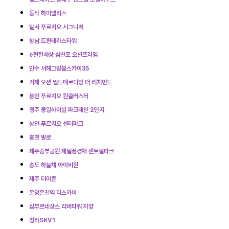
동작 하이팰리스
달서 푸르지오 시그니처
향남 트윈테라스타워
e편한세상 삼천포 오션프라임
만수 서해그랑블스카이35
거제 오션 월드메르디앙 더 리치먼드
용인 푸르지오 원클러스터
청주 동일하이빌 파크레인 2단지
상인 푸르지오 센터파크
홍천 발로
제주중부공원 제일풍경채 센트럴파크
송도 하늘채 아이비원
제주 더이튼
온양온천역 더스카이
삼부르네상스 리버타워 자양
청라SKV1