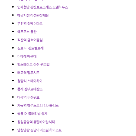
연제첨단 광신프로그레스 모델하우스
하남시청역 성원상떼빌
부천역 청담더마크
에르모소 용산
직산역 금호어울림
김포 더 센트럴포레
더마레 해운대
힐스테이트 아산 센트럴
매교역 펠루시드
청량리 스테이하이
동래 삼부르네상스
대곡역 두산위브
가능역 하우스토리 리버블리스
쌍용 더 플래티넘 삼계
창원중앙역 유탑바이탈시티
안성당왕 경남아너스빌 하이스트